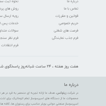
درباره ما
نحوه ثبت سف
تماس با ما
روش های پرد
قوانین و مقررات
رویه ارسال س
حریم خصوصی
خدمات پس ا
فرصت های شغلی
سوالات متداو
فرم جذب نمایندگی
فرم نظر سنج
فرم انتقادات
هفت روز هفته ، ۲۴ ساعت شبانه‌روز پاسخگوی شما هستیم
درباره ما
در شرکت
زیلوکس
، هدف ما ارائه تجربه ای منحصر به فرد در هر 
محصولات ما از دستگاه های اسپرسوساز تمام اتوماتیک برای لذت بر
اسپرسوساز صنعتی مولتی بویلر مناسب برای رستوران ها، کافه ها،