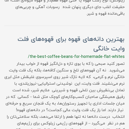
زیلوکس، نوع رست قهوه یا حتی قهوه طعم‌دار و قهوه میوه‌ای است؛ اما
حقیقت اغلب جای دیگری پنهان شده: رسوبات آهکی و چربی‌های
باقی‌مانده قهوه و شیر.
بهترین دانه‌های قهوه برای قهوه‌های فلت
وایت خانگی
/the-best-coffee-beans-for-homemade-flat-whites
تصور کنید صبحی را که با بوی تازه و دل‌انگیز قهوه از خواب بیدار
می‌شوید. نه آن قهوه‌های تلخ و سنگین کافه‌ها، بلکه یک فلت وایت
خانگی نرم و کرمی، که لایه نازک شیر روی اسپرسوی غلیظش مثل ابری
نرم می‌نشیند. فلت وایت، این نوشیدنی استرالیایی-نیوزیلندی، با
تعادل بی‌نظیرش بین تلخی قهوه و شیرینی ملایم شیر، شده است
رفیق همیشگی صاحبان کسب‌وکارهای کوچک مثل شما – کسانی که در
میان جلسات اداری یا تجهیز رستوران‌ها، به یک فنجان سریع و حرفه‌ای
نیاز دارند. اما راز یک فلت وایت عالی کجاست؟ در دانه‌های قهوه!
انتخاب درست دانه‌ها نه تنها طعم را ارتقا می‌دهد، بلکه سلامتی‌تان را
هم در نظر می‌گیرد – از قهوه‌های رژیمی زیلوکس برای رژیم‌های