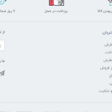
ودن کالا
پرداخت در محل
۷ روز ضمانت بازگشت
ریان
از 
ارش
اخت
فارش
ما ر
ز فروش
ل
ی
 و شکایت