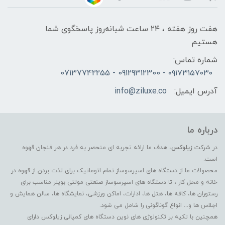
هفت روز هفته ، ۲۴ ساعت شبانه‌روز پاسخگوی شما
هستیم
شماره تماس:
۰۹۱۷۳۱۵۷۰۳۰ - 09129312300 - 07137742255
آدرس ایمیل:
info@ziluxe.co
درباره ما
در شرکت
زیلوکس
، هدف ما ارائه تجربه ای منحصر به فرد در هر فنجان قهوه
است.
محصولات ما از دستگاه های اسپرسوساز تمام اتوماتیک برای لذت بردن از قهوه در
خانه و محل کار ، تا دستگاه های اسپرسوساز صنعتی مولتی بویلر مناسب برای
رستوران ها، کافه ها، هتل ها، ادارات، اماکن ورزشی، نمایشگاه ها، سالن همایش و
اجلاس ها و... انواع گوناگونی را شامل می شود.
همچنین با تکیه بر تکنولوژی های نوین دستگاه های کمپانی زیلوکس دارای