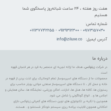
هفت روز هفته ، ۲۴ ساعت شبانه‌روز پاسخگوی شما
هستیم
شماره تماس:
۰۹۱۷۳۱۵۷۰۳۰ - 09129312300 - 07137742255
آدرس ایمیل:
info@ziluxe.co
درباره ما
در شرکت
زیلوکس
، هدف ما ارائه تجربه ای منحصر به فرد در هر فنجان قهوه
است.
محصولات ما از دستگاه های اسپرسوساز تمام اتوماتیک برای لذت بردن از قهوه در
خانه و محل کار ، تا دستگاه های اسپرسوساز صنعتی مولتی بویلر مناسب برای
رستوران ها، کافه ها، هتل ها، ادارات، اماکن ورزشی، نمایشگاه ها، سالن همایش و
اجلاس ها و... انواع گوناگونی را شامل می شود.
همچنین با تکیه بر تکنولوژی های نوین دستگاه های کمپانی زیلوکس دارای
امکاناتی همچون قابلیت برنامه ریزی سیستم خودکار شستشو و... هستند.