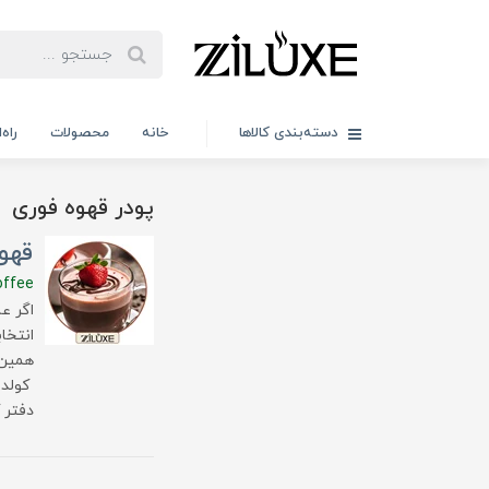
دسته‌بندی کالاها
خانه
محصولات
راه
پودر قهوه فوری
قهوه
offee
اگر ع
انتخا
همین 
کولدب
دفتر ک