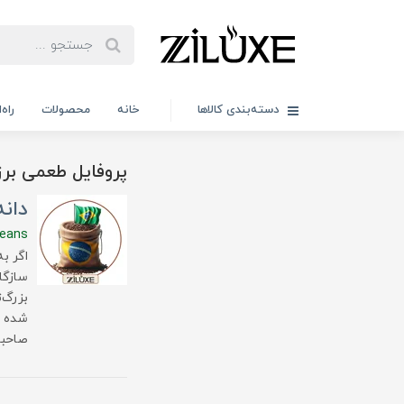
دسته‌بندی کالاها
خانه
محصولات
راه
پروفایل طعمی برز
دانه
beans
اگر ب
سازگا
بزرگ‌
شده ف
صاحبا