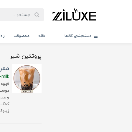
دسته‌بندی کالاها
خانه
محصولات
راه
پروتئین شیر
معرف
-milk
قهوه 
دوست 
و غیر
کمک می
زیلوک