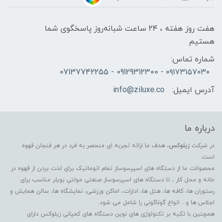
هفت روز هفته ، ۲۴ ساعت شبانه‌روز پاسخگوی شما
هستیم
شماره تماس:
۰۹۱۷۳۱۵۷۰۳۰ - 09129312300 - 07137742255
آدرس ایمیل:
info@ziluxe.co
درباره ما
در شرکت
زیلوکس
، هدف ما ارائه تجربه ای منحصر به فرد در هر فنجان قهوه
است.
محصولات ما از دستگاه های اسپرسوساز تمام اتوماتیک برای لذت بردن از قهوه در
خانه و محل کار ، تا دستگاه های اسپرسوساز صنعتی مولتی بویلر مناسب برای
رستوران ها، کافه ها، هتل ها، ادارات، اماکن ورزشی، نمایشگاه ها، سالن همایش و
اجلاس ها و... انواع گوناگونی را شامل می شود.
همچنین با تکیه بر تکنولوژی های نوین دستگاه های کمپانی زیلوکس دارای