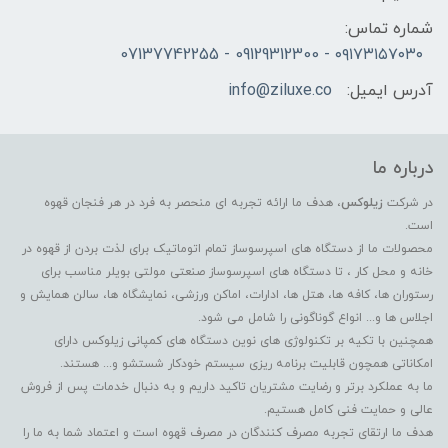
شماره تماس:
۰۹۱۷۳۱۵۷۰۳۰ - 09129312300 - 07137742255
آدرس ایمیل:
info@ziluxe.co
درباره ما
در شرکت
زیلوکس
، هدف ما ارائه تجربه ای منحصر به فرد در هر فنجان قهوه
است.
محصولات ما از دستگاه های اسپرسوساز تمام اتوماتیک برای لذت بردن از قهوه در
خانه و محل کار ، تا دستگاه های اسپرسوساز صنعتی مولتی بویلر مناسب برای
رستوران ها، کافه ها، هتل ها، ادارات، اماکن ورزشی، نمایشگاه ها، سالن همایش و
اجلاس ها و... انواع گوناگونی را شامل می شود.
همچنین با تکیه بر تکنولوژی های نوین دستگاه های کمپانی زیلوکس دارای
امکاناتی همچون قابلیت برنامه ریزی سیستم خودکار شستشو و... هستند.
ما به عملکرد برتر و رضایت مشتریان تاکید داریم و به دنبال خدمات پس از فروش
عالی و حمایت فنی کامل هستیم.
هدف ما ارتقای تجربه مصرف کنندگان در مصرف قهوه است و اعتماد شما به ما را