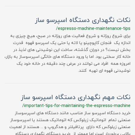
نکات نگهداری دستگاه اسپرسو ساز
/espresso-machine-maintenance-tips
برای شروع روزانه و شروع فعالیت های روزانه در صبح، هیچ چیزی به
اندازه یک فنجان کاپوچینو یا لاته یا حتی یک اسپرسو قهوه قدرت
بخش نیست؟ در دوران گذشته، ساخت این نوشیدنی های لذیذ در
خانه کار سختی بود. اما با ورود دستگاه های خانگی اسپرسوساز به بازار،
امروزه همه افراد می توانند در عرض چند دقیقه در خانه خود یک
نوشیدنی قهوه ای تهیه کنند.
نکات مهم نگهداری دستگاه اسپرسو ساز
/important-tips-for-maintaining-the-espresso-machine
خرید دستگاه اسپرسو ساز مناسب مانند دستگاه های اسپرسوساز
صنعتی تمام اتوماتیک زیلوکس که اتوماتیک هستند یا اسپرسوساز
صنعتی زیلوکس که دارای پرتافیلتر و هدگروپ و ... هستند از اهمیت
بالایی برخوردار است اما مهمتر از خرید دستگاه، نگهداری دستگاه