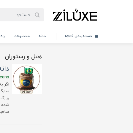
دسته‌بندی کالاها
خانه
محصولات
راه
هتل و رستوران
دانه
beans
اگر ب
سازگا
بزرگ‌
شده ف
صاحبا