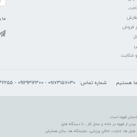
اخت
فارش
ما ر
ز فروش
ل
ی
 و شکایت
شماره تماس:
۰۹۱۷۳۱۵۷۰۳۰ - 09129312300 - 07137742255
فنجان قهوه است.
دن از قهوه در خانه و محل کار ، تا دستگاه های
 هتل ها، ادارات، اماکن ورزشی، نمایشگاه ها، سالن همایش