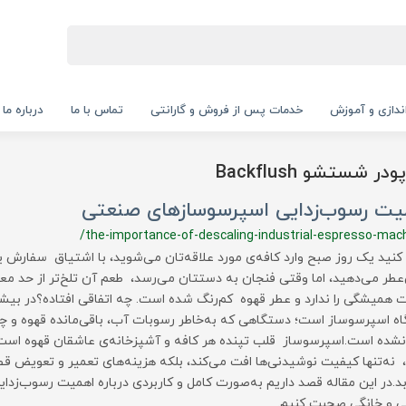
‌اندازی و آموزش
خدمات پس از فروش و گارانتی
تماس با ما
درباره ما
 شستشو Backflush
یت رسوب‌زدایی اسپرسوسازهای صنعتی
/the-importance-of-descaling-industrial-espresso-mac
کنید یک روز صبح وارد کافه‌ی مورد علاقه‌تان می‌شوید، با اشتیاق سفارش 
طر می‌دهید، اما وقتی فنجان به دستتان می‌رسد، طعم آن تلخ‌تر از حد م
 همیشگی را ندارد و عطر قهوه کم‌رنگ شده است. چه اتفاقی افتاده؟در بیشت
ه اسپرسوساز است؛ دستگاهی که به‌خاطر رسوبات آب، باقی‌مانده قهوه و چ
نشده است.اسپرسوساز قلب تپنده هر کافه و آشپزخانه‌ی عاشقان قهوه است.
 نه‌تنها کیفیت نوشیدنی‌ها افت می‌کند، بلکه هزینه‌های تعمیر و تعویض 
بد.در این مقاله قصد داریم به‌صورت کامل و کاربردی درباره اهمیت رسوب‌زد
 و خانگی صحبت کنیم.