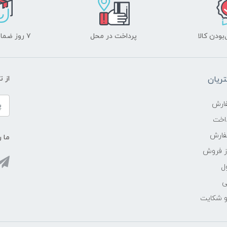
ودن کالا
پرداخت در محل
۷ روز ضمانت بازگشت
ریان
از 
ارش
اخت
فارش
ما ر
ز فروش
ل
ی
 و شکایت