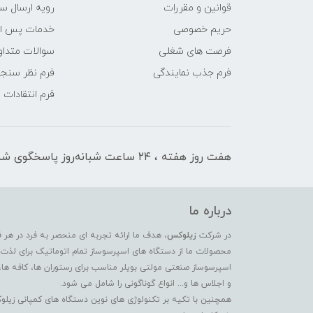
قوانین و مقررات
رویه ارسال س
حریم خصوصی
خدمات پس ا
فرصت های شغلی
سوالات متداو
فرم جذب نمایندگی
فرم نظر سنج
فرم انتقادات
هفت روز هفته ، ۲۴ ساعت شبانه‌روز پاسخگوی شما هستیم
درباره ما
در شرکت
زیلوکس
، هدف ما ارائه تجربه ای منحصر به فرد در هر 
محصولات ما از دستگاه های اسپرسوساز تمام اتوماتیک برای لذت بر
اسپرسوساز صنعتی مولتی بویلر مناسب برای رستوران ها، کافه ها،
و اجلاس ها و... انواع گوناگونی را شامل می شود.
همچنین با تکیه بر تکنولوژی های نوین دستگاه های کمپانی زیلو