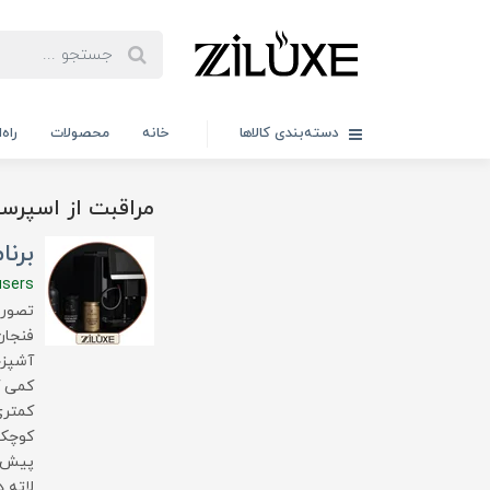
دسته‌بندی کالاها
خانه
محصولات
راه
مراقبت از اسپرس
برنا
users
تصور 
فنجان
آشپزخ
کمی آ
کمتری
کوچک 
پیش خ
لاته 