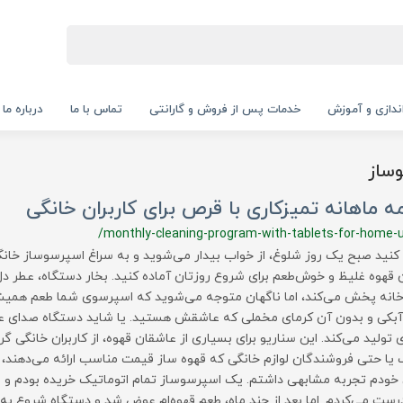
‌اندازی و آموزش
خدمات پس از فروش و گارانتی
تماس با ما
درباره ما
وساز
مه ماهانه تمیزکاری با قرص برای کاربران خانگی
/monthly-cleaning-program-with-tablets-for-home-
کنید صبح یک روز شلوغ، از خواب بیدار می‌شوید و به سراغ اسپرسوساز خانگی
 قهوه غلیظ و خوش‌طعم برای شروع روزتان آماده کنید. بخار دستگاه، عطر دل‌ا
انه پخش می‌کند، اما ناگهان متوجه می‌شوید که اسپرسوی شما طعم همیشگی
بکی و بدون آن کرمای مخملی که عاشقش هستید. یا شاید دستگاه صدای عج
 تولید می‌کند. این سناریو برای بسیاری از عاشقان قهوه، از کاربران خانگی گر
یا حتی فروشندگان لوازم خانگی که قهوه ساز قیمت مناسب ارائه می‌دهند،
ودم تجربه مشابهی داشتم. یک اسپرسوساز تمام اتوماتیک خریده بودم و با
درست می‌کردم. اما بعد از چند ماه، طعم قهوه‌ام عوض شد و دستگاه شروع به