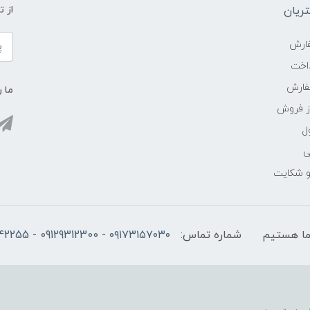
ریان
از 
ارش
اخت
فارش
ما ر
ز فروش
ل
ی
 و شکایت
شماره تماس:
۰۹۱۷۳۱۵۷۰۳۰ - 09129312300 - 07137742255