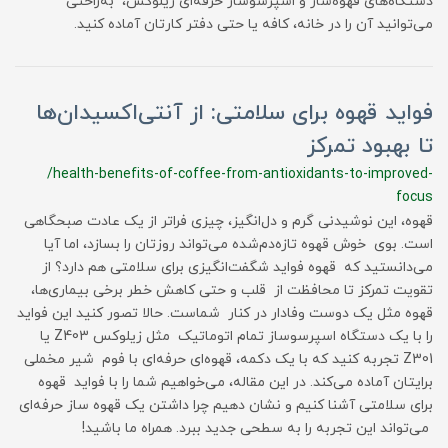
دستگاه‌های قهوه‌ساز و اسپرسوساز حرفه‌ای زیلوکس، به‌راحتی
می‌توانید آن را در خانه، کافه یا حتی دفتر کارتان آماده کنید.
فواید قهوه برای سلامتی: از آنتی‌اکسیدان‌ها
تا بهبود تمرکز
/health-benefits-of-coffee-from-antioxidants-to-improved-
focus
قهوه، این نوشیدنی گرم و دل‌انگیز، چیزی فراتر از یک عادت صبحگاهی
است. بوی خوش قهوه تازه‌دم‌شده می‌تواند روزتان را بسازد، اما آیا
می‌دانستید که قهوه فواید شگفت‌انگیزی برای سلامتی هم دارد؟ از
تقویت تمرکز تا محافظت از قلب و حتی کاهش خطر برخی بیماری‌ها،
قهوه مثل یک دوست وفادار در کنار شماست. حالا تصور کنید این فواید
را با یک دستگاه اسپرسوساز تمام اتوماتیک مثل زیلوکس Z403 یا
Z301 تجربه کنید که با یک دکمه، قهوه‌ای حرفه‌ای با فوم شیر مخملی
برایتان آماده می‌کند. در این مقاله، می‌خواهیم شما را با فواید قهوه
برای سلامتی آشنا کنیم و نشان دهیم چرا داشتن یک قهوه ساز حرفه‌ای
می‌تواند این تجربه را به سطحی جدید ببرد. همراه ما باشید!