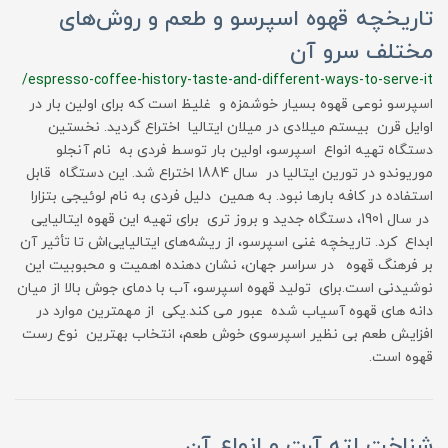
تاریخچه قهوه اسپرسو و طعم و روش‌های
مختلف سرو آن
/espresso-coffee-history-taste-and-different-ways-to-serve-it
اسپرسو نوعی قهوه بسیار خوشمزه و غلیظ است که برای اولین بار در
اوایل قرن بیستم میلادی در میلان ایتالیا اختراع گردید. نخستین
دستگاه تهیه انواع اسپرسو، اولین بار توسط فردی به نام آنجلو
موریوندو در تورین ایتالیا در سال 1884 اختراع شد. این دستگاه قابل
استفاده در کافه بارها نبود. به همین دلیل فردی به نام لوئیجی بتزارا
در سال 1901، دستگاه جدید و بروز تری برای تهیه این قهوه ایتالیایی
ابداع کرد. تاریخچه غنی اسپرسو، از ریشه‌های ایتالیایی‌اش تا تأثیر آن
بر فرهنگ قهوه در سراسر جهان، نشان‌ دهنده اهمیت و محبوبیت این
نوشیدنی است.برای تولید قهوه اسپرسو، آب با دمای جوش بالا از میان
دانه های قهوه آسیاب شده عبور می کند.یکی از مهمترین موارد در
افزایش طعم بی نظیر اسپرسوی خوش طعم، انتخاب بهترین نوع رست
قهوه است.
شناخت لته آرت و انواع آن