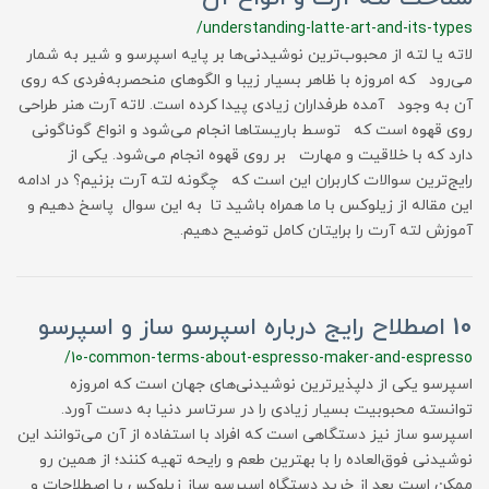
/understanding-latte-art-and-its-types
لاته یا لته از محبوب‌ترین نوشیدنی‌ها بر پایه اسپرسو و شیر به شمار
می‌رود که امروزه با ظاهر بسیار زیبا و الگوهای منحصربه‌فردی که روی
آن به وجود آمده طرفداران زیادی پیدا کرده است. لاته آرت هنر طراحی
روی قهوه است که توسط باریستاها انجام می‌شود و انواع گوناگونی
دارد که با خلاقیت و مهارت بر روی قهوه انجام می‌شود. یکی از
رایج‌ترین سوالات کاربران این است که چگونه لته آرت بزنیم؟ در ادامه
این مقاله از زیلوکس با ما همراه باشید تا به این سوال پاسخ دهیم و
آموزش لته آرت را برایتان کامل توضیح دهیم.
10 اصطلاح رایج درباره اسپرسو ساز و اسپرسو
/10-common-terms-about-espresso-maker-and-espresso
اسپرسو یکی از دلپذیرترین نوشیدنی‌های جهان است که امروزه
توانسته محبوبیت بسیار زیادی را در سرتاسر دنیا به دست آورد.
اسپرسو ساز نیز دستگاهی است که افراد با استفاده از آن می‌توانند این
نوشیدنی فوق‌العاده را با بهترین طعم و رایحه تهیه کنند؛ از همین رو
ممکن است بعد از خرید دستگاه اسپرسو ساز زیلوکس با اصطلاحات و