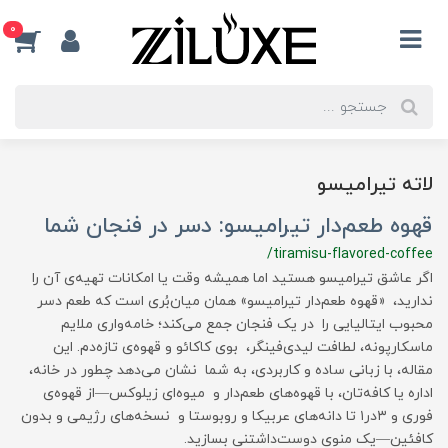
0
لاته تیرامیسو
قهوه طعم‌دار تیرامیسو: دسر در فنجان شما
/tiramisu-flavored-coffee
اگر عاشق تیرامیسو هستید اما همیشه وقت یا امکانات تهیه‌ی آن را
ندارید، «قهوه طعم‌دار تیرامیسو» همان میان‌بُری است که طعم دسر
محبوب ایتالیایی را در یک فنجان جمع می‌کند؛ خامه‌واری ملایم
ماسکارپونه، لطافت لیدی‌فینگر، بوی کاکائو و قهوه‌ی تازه‌دم. این
مقاله، با زبانی ساده و کاربردی، به شما نشان می‌دهد چطور در خانه،
اداره یا کافه‌تان، با قهوه‌های طعم‌دار و میوه‌ای زیلوکس—از قهوه‌ی
فوری و ۳در۱ تا دانه‌های عربیکا و روبوستا و نسخه‌های رژیمی و بدون
کافئین—یک منوی دوست‌داشتنی بسازید.