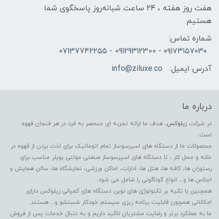
هفت روز هفته ، ۲۴ ساعت شبانه‌روز پاسخگوی شما
هستیم
شماره تماس:
۰۹۱۷۳۱۵۷۰۳۰ - 09129312300 - 07137742255
آدرس ایمیل:
info@ziluxe.co
درباره ما
در شرکت
زیلوکس
، هدف ما ارائه تجربه ای منحصر به فرد در هر فنجان قهوه
است.
محصولات ما از دستگاه های اسپرسوساز تمام اتوماتیک برای لذت بردن از قهوه در
خانه و محل کار ، تا دستگاه های اسپرسوساز صنعتی مولتی بویلر مناسب برای
رستوران ها، کافه ها، هتل ها، ادارات، اماکن ورزشی، نمایشگاه ها، سالن همایش و
اجلاس ها و... انواع گوناگونی را شامل می شود.
همچنین با تکیه بر تکنولوژی های نوین دستگاه های کمپانی زیلوکس دارای
امکاناتی همچون قابلیت برنامه ریزی سیستم خودکار شستشو و... هستند.
ما به عملکرد برتر و رضایت مشتریان تاکید داریم و به دنبال خدمات پس از فروش