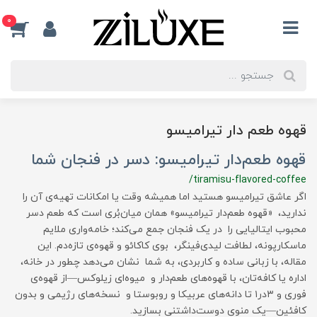
0
قهوه طعم دار تیرامیسو
قهوه طعم‌دار تیرامیسو: دسر در فنجان شما
/tiramisu-flavored-coffee
اگر عاشق تیرامیسو هستید اما همیشه وقت یا امکانات تهیه‌ی آن را
ندارید، «قهوه طعم‌دار تیرامیسو» همان میان‌بُری است که طعم دسر
محبوب ایتالیایی را در یک فنجان جمع می‌کند؛ خامه‌واری ملایم
ماسکارپونه، لطافت لیدی‌فینگر، بوی کاکائو و قهوه‌ی تازه‌دم. این
مقاله، با زبانی ساده و کاربردی، به شما نشان می‌دهد چطور در خانه،
اداره یا کافه‌تان، با قهوه‌های طعم‌دار و میوه‌ای زیلوکس—از قهوه‌ی
فوری و ۳در۱ تا دانه‌های عربیکا و روبوستا و نسخه‌های رژیمی و بدون
کافئین—یک منوی دوست‌داشتنی بسازید.