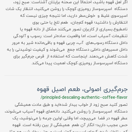
اگر اهل قهوه باشید، احتمالاً این صحنه برایتان آشناست: صبح زود،
دستگاه اسپرسوساز رومیزی کوچک را روشن می‌کنید، انتظار یک شات
اسپرسوی غلیظ و خوش‌عطر دارید، اما نتیجه چیزی نیست که
انتظارش را داشتید؛ قهوه کم‌جان، طعم تلخ یا حتی بوی
نامطبوع.بسیاری از کاربران تصور می‌کنند مشکل از دانه قهوه یا
تنظیمات آسیاب است، اما واقعیت ساده‌تر است: رسوب و آلودگی
داخل دستگاه.رسوب‌های آب، چربی قهوه و باقی‌مانده شیر به مرور
داخل مسیرهای داخلی دستگاه جمع می‌شوند و کیفیت نوشیدنی را به
شدت کاهش می‌دهند. اینجاست که استفاده از قرص جرم‌گیر برای
دستگاه اسپرسوساز رومیزی کوچک اهمیت پیدا می‌کند.
جرم‌گیری اصولی، طعم اصیل قهوه
/principled-descaling-authentic--coffee-flavor
تصور کنید صبح زود از خواب بیدار شده‌اید و طبق عادت همیشگی
دستگاه اسپرسوساز را روشن می‌کنید. دانه‌های قهوه آسیاب می‌شوند،
عطر قهوه در فضا می‌پیچد، اما وقتی اولین جرعه را می‌نوشید، یک
حس عجیب دارید؛ انگار آن طعم همیشگی از بین رفته است. قهوه
کمی تلخ‌تر شده، کرمای اسپرسو کمتر است و حتی بخار شیر هم مثل