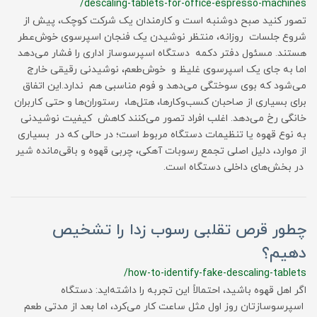
/descaling-tablets-for-office-espresso-machines
تصور کنید صبح دوشنبه است و کارمندان یک شرکت کوچک، پیش از
شروع جلسات روزانه، منتظر نوشیدن یک فنجان اسپرسوی خوش‌عطر
هستند. مسئول دفتر دکمه دستگاه اسپرسوساز اداری را فشار می‌دهد
اما به جای یک اسپرسوی غلیظ و خوش‌طعم، نوشیدنی رقیقی خارج
می‌شود که بوی سوختگی می‌دهد و فوم مناسبی هم ندارد.این اتفاق
برای بسیاری از صاحبان کسب‌وکارها، هتل‌ها، رستوران‌ها و حتی کاربران
خانگی رخ می‌دهد. اغلب افراد تصور می‌کنند کاهش کیفیت نوشیدنی
به نوع قهوه یا تنظیمات دستگاه مربوط است؛ در حالی که در بسیاری
از موارد، دلیل اصلی تجمع رسوبات آهکی، چربی قهوه و باقی‌مانده شیر
در بخش‌های داخلی دستگاه است.
چطور قرص تقلبی رسوب زدا را تشخیص
دهیم؟
/how-to-identify-fake-descaling-tablets
اگر اهل قهوه باشید، احتمالاً این تجربه را داشته‌اید: دستگاه
اسپرسوسازتان روز اول مثل ساعت کار می‌کرد، اما بعد از مدتی طعم