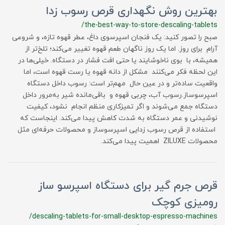
بهترین روش نگهداری قرص رسوب زدا
/the-best-way-to-store-descaling-tablets
صبح را تصور کنید: یک فنجان اسپرسوی داغ، عطر قهوه تازه، و شروعی
آرام برای روز. اما یک روز ناگهان طعم قهوه تغییر می‌کند؛ تلخ‌تر از
همیشه، با بوی ناخوشایند یا حتی افت فشار در دستگاه. خیلی‌ها در
این لحظه فکر می‌کنند مشکل از دانه قهوه یا رست قهوه است، اما
واقعیت ساده‌تر و در عین حال مهم‌تر است: رسوب داخل دستگاه
اسپرسوساز.رسوب آب، چربی قهوه و باقی‌مانده شیر به‌مرور داخل
دستگاه جمع می‌شوند و اگر تمیزکاری منظم انجام نشود، کیفیت
نوشیدنی و عمر دستگاه به شدت کاهش پیدا می‌کند. اینجاست که
استفاده از قرص رسوب زدایی اسپرسوساز و محصولات حرفه‌ای مثل
محصولات ZILUXE اهمیت پیدا می‌کند.
قرص جرم گیر برای دستگاه اسپرسو ساز
رومیزی کوچک
/descaling-tablets-for-small-desktop-espresso-machines