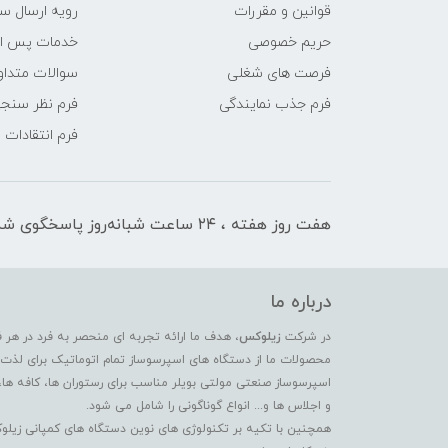
قوانین و مقررات
رویه ارسال س
حریم خصوصی
خدمات پس ا
فرصت های شغلی
سوالات متداو
فرم جذب نمایندگی
فرم نظر سنج
فرم انتقادات
هفت روز هفته ، ۲۴ ساعت شبانه‌روز پاسخگوی شما هستیم
درباره ما
در شرکت
زیلوکس
، هدف ما ارائه تجربه ای منحصر به فرد در هر 
محصولات ما از دستگاه های اسپرسوساز تمام اتوماتیک برای لذت بر
اسپرسوساز صنعتی مولتی بویلر مناسب برای رستوران ها، کافه ها،
و اجلاس ها و... انواع گوناگونی را شامل می شود.
همچنین با تکیه بر تکنولوژی های نوین دستگاه های کمپانی زیلو