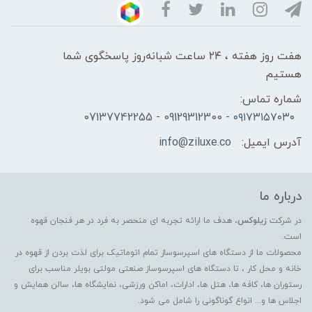
هفت روز هفته ، ۲۴ ساعت شبانه‌روز پاسخگوی شما
هستیم
شماره تماس:
۰۹۱۷۳۱۵۷۰۳۰ - 09129312300 - 07137742255
آدرس ایمیل:
info@ziluxe.co
درباره ما
در شرکت
زیلوکس
، هدف ما ارائه تجربه ای منحصر به فرد در هر فنجان قهوه
است.
محصولات ما از دستگاه های اسپرسوساز تمام اتوماتیک برای لذت بردن از قهوه در
خانه و محل کار ، تا دستگاه های اسپرسوساز صنعتی مولتی بویلر مناسب برای
رستوران ها، کافه ها، هتل ها، ادارات، اماکن ورزشی، نمایشگاه ها، سالن همایش و
اجلاس ها و... انواع گوناگونی را شامل می شود.