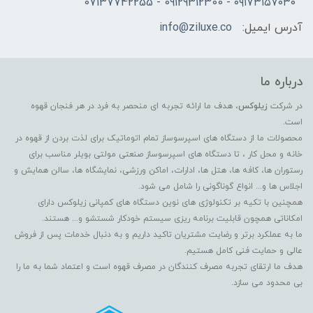
۰۹۱۷۳۱۵۷۰۳۰ - 09129312300 - 07137742255
آدرس ایمیل:
info@ziluxe.co
درباره ما
در شرکت
زیلوکس
، هدف ما ارائه تجربه ای منحصر به فرد در هر فنجان قهوه
است.
محصولات ما از دستگاه های اسپرسوساز تمام اتوماتیک برای لذت بردن از قهوه در
خانه و محل کار ، تا دستگاه های اسپرسوساز صنعتی مولتی بویلر مناسب برای
رستوران ها، کافه ها، هتل ها، ادارات، اماکن ورزشی، نمایشگاه ها، سالن همایش و
اجلاس ها و... انواع گوناگونی را شامل می شود.
همچنین با تکیه بر تکنولوژی های نوین دستگاه های کمپانی زیلوکس دارای
امکاناتی همچون قابلیت برنامه ریزی سیستم خودکار شستشو و... هستند.
ما به عملکرد برتر و رضایت مشتریان تاکید داریم و به دنبال خدمات پس از فروش
عالی و حمایت فنی کامل هستیم.
هدف ما ارتقای تجربه مصرف کنندگان در مصرف قهوه است و اعتماد شما به ما را
بی محدود می سازد.