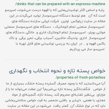
/drinks-that-can-be-prepared-with-an-espresso-machine
پایه و اساس اکثر نوشیدنی‌هایی که با قهوه درست می‌شوند، اسپرسو
است که آن هم توسط دستگاه اسپرسوساز تولید می‌گردند.در این
مقاله در سایت زیلوکس اولین شرکت ایرانی سازنده دستگاه های
اسپرسوساز صنعتی تمام اتوماتیک ، دستگاه های اسپرسوساز صنعتی
مولتی بویلر، اسپرسوساز تمام اتوماتیک اداری و خانگی ،دستگاه های
اسپرسوساز اداری وندینگ ماشین، آسیاب برقی، تمپر برقی و ناک
باکس قهوه و ... در ایران به بررسی نوشیدنی های قابل تهیه با
اسپرسو ساز می پردازیم.
خواص پسته تازه و نحوه انتخاب و نگهداری
/properties-of-fresh-pistachios
آیا می‌دانستید که با وجود مصرف گسترده پسته خشک، بسیاری از ما
از خواص شگفت‌انگیز پسته تازه بی‌خبریم؟ این غفلت می‌تواند ما را از
مزایای بی‌نظیر تغذیه‌ای محروم کند. پسته تازه، گنجینه‌ای از مواد
مغذی، با طعمی دلپذیر و بافتی منحصر به فرد، خواص سلامتی‌بخشی
دارد که در نوع خشک آن کمتر یافت می‌شود.در این مقاله در سایت