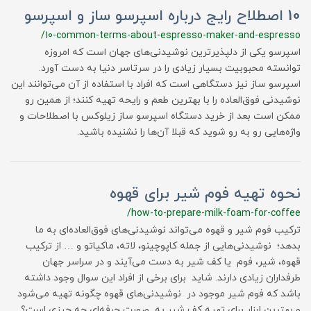
10 اصطلاح رایج درباره اسپرسو ساز و اسپرسو
/10-common-terms-about-espresso-maker-and-espresso
اسپرسو یکی از دلپذیرترین نوشیدنی‌های جهان است که امروزه
توانسته محبوبیت بسیار زیادی را در سرتاسر دنیا به دست آورد.
اسپرسو ساز نیز دستگاهی است که افراد با استفاده از آن می‌توانند این
نوشیدنی فوق‌العاده را با بهترین طعم و رایحه تهیه کنند؛ از همین رو
ممکن است بعد از خرید دستگاه اسپرسو ساز زیلوکس با اصطلاحات و
واژه‌هایی رو به رو شوید که قبلا آن‌ها را نشنیده باشید.
نحوه تهیه فوم شیر برای قهوه
/how-to-prepare-milk-foam-for-coffee
ترکیب فوم شیر و قهوه می‌تواند نوشیدنی‌های فوق‌العاده‌ای به ما
بدهد؛ نوشیدنی‌هایی از جمله کاپوچینو، لاته، ماکیاتو و … از ترکیب
قهوه، شیر، فوم یا کف شیر به دست می‌آیند و در سراسر جهان
طرفداران زیادی دارند. شاید برای برخی از افراد این سوال وجود داشته
باشد که فوم شیر موجود در نوشیدنی‌های قهوه چگونه تهیه می‌شود
و بهترین ابزار برای تهیه کف شیر به صورت حرفه‌ای چه چیزی است؟