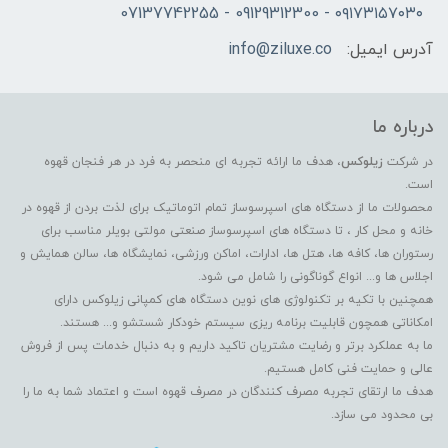
۰۹۱۷۳۱۵۷۰۳۰ - 09129312300 - 07137742255
آدرس ایمیل:
info@ziluxe.co
درباره ما
در شرکت
زیلوکس
، هدف ما ارائه تجربه ای منحصر به فرد در هر فنجان قهوه
است.
محصولات ما از دستگاه های اسپرسوساز تمام اتوماتیک برای لذت بردن از قهوه در
خانه و محل کار ، تا دستگاه های اسپرسوساز صنعتی مولتی بویلر مناسب برای
رستوران ها، کافه ها، هتل ها، ادارات، اماکن ورزشی، نمایشگاه ها، سالن همایش و
اجلاس ها و... انواع گوناگونی را شامل می شود.
همچنین با تکیه بر تکنولوژی های نوین دستگاه های کمپانی زیلوکس دارای
امکاناتی همچون قابلیت برنامه ریزی سیستم خودکار شستشو و... هستند.
ما به عملکرد برتر و رضایت مشتریان تاکید داریم و به دنبال خدمات پس از فروش
عالی و حمایت فنی کامل هستیم.
هدف ما ارتقای تجربه مصرف کنندگان در مصرف قهوه است و اعتماد شما به ما را
بی محدود می سازد.