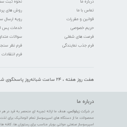
درباره ما
نحوه ثبت سف
تماس با ما
روش های پرد
قوانین و مقررات
رویه ارسال س
حریم خصوصی
خدمات پس ا
فرصت های شغلی
سوالات متداو
فرم جذب نمایندگی
فرم نظر سنج
فرم انتقادات
هفت روز هفته ، ۲۴ ساعت شبانه‌روز پاسخگوی شما هستیم
درباره ما
در شرکت
زیلوکس
، هدف ما ارائه تجربه ای منحصر به فرد در هر 
محصولات ما از دستگاه های اسپرسوساز تمام اتوماتیک برای لذت بر
اسپرسوساز صنعتی مولتی بویلر مناسب برای رستوران ها، کافه ها،