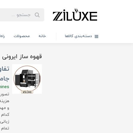
دسته‌بندی کالاها
خانه
محصولات
راه
قهوه ساز ایرونی
تفاو
جامع
hines
تصور 
هزینه
و مهم
کدام 
زبانی