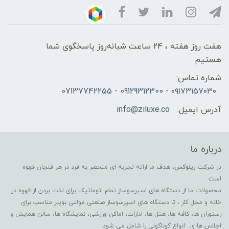
هفت روز هفته ، ۲۴ ساعت شبانه‌روز پاسخگوی شما
هستیم
شماره تماس:
۰۹۱۷۳۱۵۷۰۳۰ - 09129312300 - 07137742255
آدرس ایمیل:
info@ziluxe.co
درباره ما
در شرکت
زیلوکس
، هدف ما ارائه تجربه ای منحصر به فرد در هر فنجان قهوه
است.
محصولات ما از دستگاه های اسپرسوساز تمام اتوماتیک برای لذت بردن از قهوه در
خانه و محل کار ، تا دستگاه های اسپرسوساز صنعتی مولتی بویلر مناسب برای
رستوران ها، کافه ها، هتل ها، ادارات، اماکن ورزشی، نمایشگاه ها، سالن همایش و
اجلاس ها و... انواع گوناگونی را شامل می شود.