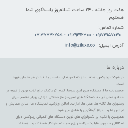
هفت روز هفته ، ۲۴ ساعت شبانه‌روز پاسخگوی شما
هستیم
شماره تماس:
۰۹۱۷۳۱۵۷۰۳۰ - 09129312300 - 07137742255
آدرس ایمیل:
info@ziluxe.co
درباره ما
در شرکت
زیلوکس
، هدف ما ارائه تجربه ای منحصر به فرد در هر فنجان قهوه
است.
محصولات ما از دستگاه های اسپرسوساز تمام اتوماتیک برای لذت بردن از قهوه در
خانه و محل کار ، تا دستگاه های اسپرسوساز صنعتی مولتی بویلر مناسب برای
رستوران ها، کافه ها، هتل ها، ادارات، اماکن ورزشی، نمایشگاه ها، سالن همایش و
اجلاس ها و... انواع گوناگونی را شامل می شود.
همچنین با تکیه بر تکنولوژی های نوین دستگاه های کمپانی زیلوکس دارای
امکاناتی همچون قابلیت برنامه ریزی سیستم خودکار شستشو و... هستند.