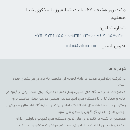
هفت روز هفته ، ۲۴ ساعت شبانه‌روز پاسخگوی شما
هستیم
شماره تماس:
۰۹۱۷۳۱۵۷۰۳۰ - 09129312300 - 07137742255
آدرس ایمیل:
info@ziluxe.co
درباره ما
در شرکت
زیلوکس
، هدف ما ارائه تجربه ای منحصر به فرد در هر فنجان قهوه
است.
محصولات ما از دستگاه های اسپرسوساز تمام اتوماتیک برای لذت بردن از قهوه در
خانه و محل کار ، تا دستگاه های اسپرسوساز صنعتی مولتی بویلر مناسب برای
رستوران ها، کافه ها، هتل ها، ادارات، اماکن ورزشی، نمایشگاه ها، سالن همایش و
اجلاس ها و... انواع گوناگونی را شامل می شود.
همچنین با تکیه بر تکنولوژی های نوین دستگاه های کمپانی زیلوکس دارای
امکاناتی همچون قابلیت برنامه ریزی سیستم خودکار شستشو و... هستند.