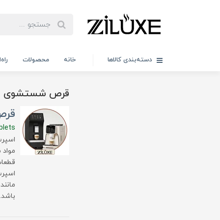
دسته‌بندی کالاها
خانه
محصولات
راه
قرص شستشوی قه
قرص
blets
اسپرس
مواد 
قطعات
اسپرس
باشد.