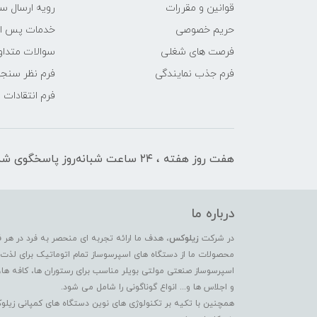
قوانین و مقررات
رویه ارسال س
حریم خصوصی
خدمات پس ا
فرصت های شغلی
سوالات متداو
فرم جذب نمایندگی
فرم نظر سنج
فرم انتقادات
هفت روز هفته ، ۲۴ ساعت شبانه‌روز پاسخگوی شما هستیم
درباره ما
در شرکت
زیلوکس
، هدف ما ارائه تجربه ای منحصر به فرد در هر 
محصولات ما از دستگاه های اسپرسوساز تمام اتوماتیک برای لذت بر
اسپرسوساز صنعتی مولتی بویلر مناسب برای رستوران ها، کافه ها،
و اجلاس ها و... انواع گوناگونی را شامل می شود.
همچنین با تکیه بر تکنولوژی های نوین دستگاه های کمپانی زیلو