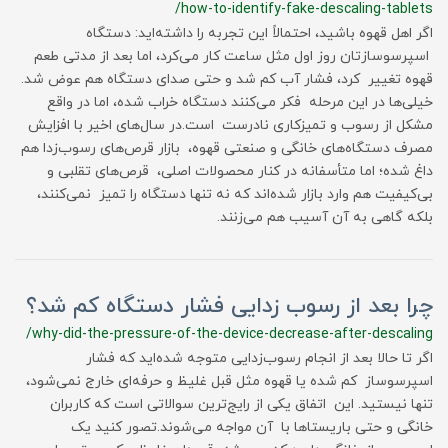
/how-to-identify-fake-descaling-tablets
اگر اهل قهوه باشید، احتمالاً این تجربه را داشته‌اید: دستگاه
اسپرسوسازتان روز اول مثل ساعت کار می‌کرد، اما بعد از مدتی طعم
قهوه تغییر کرد، فشار آب کم شد و حتی صدای دستگاه هم عوض شد.
خیلی‌ها در این مرحله فکر می‌کنند دستگاه خراب شده، اما در واقع
مشکل از رسوب و تمیزکاری نادرست است.در سال‌های اخیر با افزایش
مصرف دستگاه‌های خانگی و صنعتی قهوه، بازار قرص‌های رسوب‌زدا هم
داغ شده؛ اما متأسفانه در کنار محصولات اصلی، قرص‌های تقلبی و
بی‌کیفیت هم وارد بازار شده‌اند که نه تنها دستگاه را تمیز نمی‌کنند،
بلکه گاهی به آن آسیب هم می‌زنند.
چرا بعد از رسوب زدایی فشار دستگاه کم شد؟
/why-did-the-pressure-of-the-device-decrease-after-descaling
اگر تا حالا بعد از انجام رسوب‌زدایی متوجه شده‌اید که فشار
اسپرسوساز کم شده یا قهوه مثل قبل غلیظ و حرفه‌ای خارج نمی‌شود،
تنها نیستید. این اتفاق یکی از رایج‌ترین سوالاتی است که کاربران
خانگی و حتی باریستاها با آن مواجه می‌شوند.تصور کنید یک