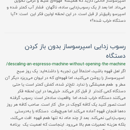
اسپرسوساز خانگی دارید که همیشه قهوه‌ای غلیظ و کرمی تحویل
می‌داد. اما بعد از یک رسوب‌زدایی ساده، ناگهان فشار آب کمتر شده و
اسپرسو رقیق‌تر از قبل است. در این لحظه اولین فکر این است: «آیا
دستگاه خراب شده؟»
رسوب زدایی اسپرسوساز بدون باز کردن
دستگاه
/descaling-an-espresso-machine-without-opening-the-machine
اگر اهل قهوه باشید، احتمالاً این تجربه را داشته‌اید: یک روز صبح
اسپرسوساز را روشن می‌کنید، اما قهوه‌ای که در لیوان می‌ریزد دیگر آن
عطر و طعم همیشگی را ندارد. تلخ‌تر شده، کفش کمتر است یا حتی
دستگاه کمی کندتر از قبل کار می‌کند. خیلی‌ها در این لحظه فکر
می‌کنند دستگاه خراب شده، اما واقعیت ساده‌تر است: رسوب گرفته
است.تصور کنید یک کافه کوچک در حال کار است. صاحب کافه هر روز
ده‌ها فنجان قهوه آماده می‌کند اما هیچ‌وقت دستگاه را به‌درستی
رسوب‌زدایی نمی‌کند. بعد از چند ماه، نه تنها طعم قهوه افت می‌کند،
بلکه هزینه تعمیرات هم بالا می‌رود. اینجاست که اهمیت یک برنامه