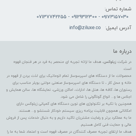
شماره تماس:
۰۹۱۷۳۱۵۷۰۳۰ - 09129312300 - 07137742255
آدرس ایمیل:
info@ziluxe.co
درباره ما
در شرکت
زیلوکس
، هدف ما ارائه تجربه ای منحصر به فرد در هر فنجان قهوه
است.
محصولات ما از دستگاه های اسپرسوساز تمام اتوماتیک برای لذت بردن از قهوه در
خانه و محل کار ، تا دستگاه های اسپرسوساز صنعتی مولتی بویلر مناسب برای
رستوران ها، کافه ها، هتل ها، ادارات، اماکن ورزشی، نمایشگاه ها، سالن همایش و
اجلاس ها و... انواع گوناگونی را شامل می شود.
همچنین با تکیه بر تکنولوژی های نوین دستگاه های کمپانی زیلوکس دارای
امکاناتی همچون قابلیت برنامه ریزی سیستم خودکار شستشو و... هستند.
ما به عملکرد برتر و رضایت مشتریان تاکید داریم و به دنبال خدمات پس از فروش
عالی و حمایت فنی کامل هستیم.
هدف ما ارتقای تجربه مصرف کنندگان در مصرف قهوه است و اعتماد شما به ما را