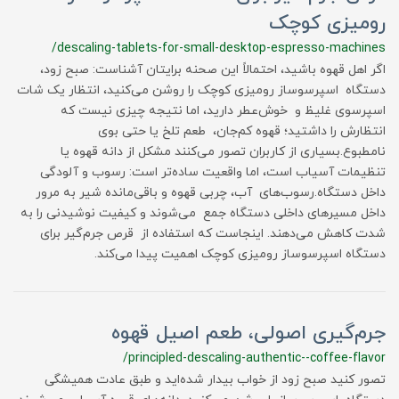
رومیزی کوچک
/descaling-tablets-for-small-desktop-espresso-machines
اگر اهل قهوه باشید، احتمالاً این صحنه برایتان آشناست: صبح زود،
دستگاه اسپرسوساز رومیزی کوچک را روشن می‌کنید، انتظار یک شات
اسپرسوی غلیظ و خوش‌عطر دارید، اما نتیجه چیزی نیست که
انتظارش را داشتید؛ قهوه کم‌جان، طعم تلخ یا حتی بوی
نامطبوع.بسیاری از کاربران تصور می‌کنند مشکل از دانه قهوه یا
تنظیمات آسیاب است، اما واقعیت ساده‌تر است: رسوب و آلودگی
داخل دستگاه.رسوب‌های آب، چربی قهوه و باقی‌مانده شیر به مرور
داخل مسیرهای داخلی دستگاه جمع می‌شوند و کیفیت نوشیدنی را به
شدت کاهش می‌دهند. اینجاست که استفاده از قرص جرم‌گیر برای
دستگاه اسپرسوساز رومیزی کوچک اهمیت پیدا می‌کند.
جرم‌گیری اصولی، طعم اصیل قهوه
/principled-descaling-authentic--coffee-flavor
تصور کنید صبح زود از خواب بیدار شده‌اید و طبق عادت همیشگی