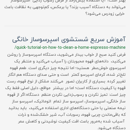
بهتر است؟ آیا استفاده بیش‌ازحد از قرص رسوب زدایی اسپرسوساز
می‌تواند به دستگاه آسیب بزند؟ یا برعکس، کم‌توجهی به نظافت باعث
خرابی زودرس می‌شود؟
آموزش سریع شستشوی اسپرسوساز خانگی
/quick-tutorial-on-how-to-clean-a-home-espresso-machine
فرض کنید صبح از خواب بیدار می‌شوید، دستگاه اسپرسوساز را روشن
می‌کنید، دانه‌های قهوه محبوبتان را آسیاب می‌کنید و منتظر یک
اسپرسوی خوش‌عطر هستید؛ اما نتیجه چیز دیگری است. طعم قهوه
تلخ‌تر شده، کرمای اسپرسو کمتر است و حتی صدای دستگاه هم انگار
تغییر کرده. بسیاری از کاربران تصور می‌کنند مشکل از نوع قهوه، رست
قهوه یا کیفیت دستگاه است؛ اما در بیشتر مواقع، دلیل اصلی فقط یک
چیز است: تمیز نکردن و رسوب‌زدایی نکردن منظم دستگاه.اگر از قهوه
ساز خانگی، اسپرسوساز، اسپرسو ساز تمام اتوماتیک، اسپرسو ساز
نیمه صنعتی یا حتی دستگاه‌های اداری استفاده می‌کنید، باید بدانید
که باقی‌ماندن چربی قهوه، رسوبات آب، شیر خشک‌شده و ذرات
آسیاب شده به‌مرور باعث افت کیفیت نوشیدنی و کاهش عمر
دستگاه می‌شود.