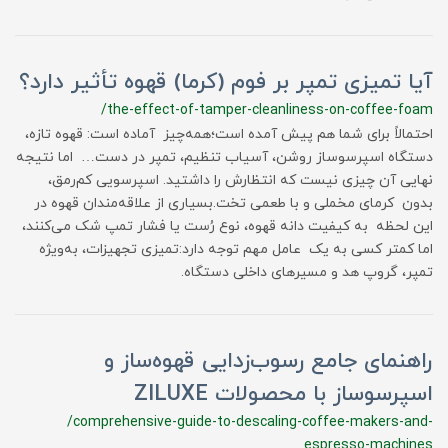
آیا تمیزی تمپر بر فوم (کرما) قهوه تأثیر دارد؟
/the-effect-of-tamper-cleanliness-on-coffee-foam
احتمالاً برای شما هم پیش آمده است؛همه‌چیز آماده است: قهوه تازه،
دستگاه اسپرسوساز روشن، آسیاب تنظیم، تمپر در دست… اما نتیجه
نهایی آن چیزی نیست که انتظارش را داشتید. اسپرسویی کم‌رمق،
بدون کرمای مخملی و با طعمی تخت.بسیاری از علاقه‌مندان قهوه در
این لحظه به کیفیت دانه قهوه، نوع رُست یا فشار تمپ شک می‌کنند،
اما کمتر کسی به یک عامل مهم توجه دارد:تمیزی تجهیزات، به‌ویژه
تمپر، گروپ هد و مسیرهای داخلی دستگاه.
راهنمای جامع رسوب‌زدایی قهوه‌ساز و
اسپرسوساز با محصولات ZILUXE
/comprehensive-guide-to-descaling-coffee-makers-and-
espresso-machines