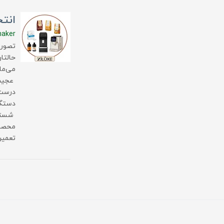
انت
maker
تصور 
حالتا
می‌ما
عجیب 
درست 
دستگا
شستشو
تعمیر