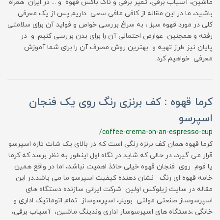
ماشین، آسیاب برقی، تمپر برقی و ناک باکس قهوه و ... در ایران همراه
باشید، ما در این مقاله از کافی مافی سعی داریم پس از یک معرفی
کلی در مورد قهوه سبز ، به سراغ بررسی خواص و فواید آن برای سلامتی
رفته و همچنین عوارض احتمالی آن را برای بدن بررسی کنیم. و در
پایان نیز طرز تهیه و بهترین روش مصرف آن را برای شما آموزش
معرفی خواهیم کرد.
کرما قهوه : کف برنزی رنگ روی یک فنجان
اسپرسو
/coffee-crema-on-an-espresso-cup
کرما قهوه همان کف برنزه رنگی است که در بالای یک شات تازه اسپرسو
قرار می گیرد، در حالی که شاید در نگاه اول اینطور به نظر برسد که کِرما
یا فوم روی فنجان قهوه خیلی حائذ اهمیت نباشد، اما در واقع همین
خامه قهوه ای رنگ نشان دهنده کیفیت اسپرسو ما می باشد.در این
مقاله در سایت زیلوکس اولین شرکت ایرانی سازنده دستگاه های
اسپرسوساز صنعتی مولتی بویلر، اسپرسوساز تمام اتوماتیک اداری و
خانگی ،دستگاه های اسپرسوساز اداری وندینگ ماشین، آسیاب برقی،