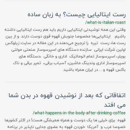
رست ایتالیایی چیست؟ به زبان ساده
/what-is-italian-roast
وقتی این همه نوشیدنی ایتالیایی داریم باید هم رست ایتالیایی داشته
باشیم. ایتالیایی‌ها مخصوصا جنوبش قهوه قوی دوست دارند. و از بین
رست ها، رست تیره را ترجیح می‌دهند.در این مقاله در سایت زیلوکس
اولین شرکت ایرانی سازنده دستگاه های اسپرسوساز صنعتی مولتی
بویلر، اسپرسوساز تمام اتوماتیک اداری و خانگی ،دستگاه های
اسپرسوساز اداری وندینگ ماشین، آسیاب برقی، تمپر برقی و ناک
باکس قهوه و ... در ایران همراه باشید.
اتفاقاتی که بعد از نوشیدن قهوه در بدن شما
می افتد
/what-happens-in-the-body-after-drinking-coffee
قهوه برای خیلی ها یک دوست و همراه همیشگی هست! در اکثر کشورها
خصوصا غرب و آمریکا خوردن قهوه به عضوی جدایی ناپذیر در برنامه