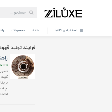
دسته‌بندی کالاها
خانه
محصولات
راه
فرایند تولید قهو
راهن
overs
تصور ک
کرده 
برایت
چه صا
انتخا