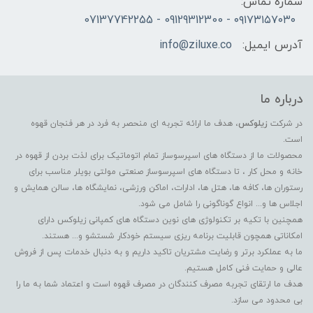
شماره تماس:
۰۹۱۷۳۱۵۷۰۳۰ - 09129312300 - 07137742255
آدرس ایمیل:
info@ziluxe.co
درباره ما
در شرکت
زیلوکس
، هدف ما ارائه تجربه ای منحصر به فرد در هر فنجان قهوه
است.
محصولات ما از دستگاه های اسپرسوساز تمام اتوماتیک برای لذت بردن از قهوه در
خانه و محل کار ، تا دستگاه های اسپرسوساز صنعتی مولتی بویلر مناسب برای
رستوران ها، کافه ها، هتل ها، ادارات، اماکن ورزشی، نمایشگاه ها، سالن همایش و
اجلاس ها و... انواع گوناگونی را شامل می شود.
همچنین با تکیه بر تکنولوژی های نوین دستگاه های کمپانی زیلوکس دارای
امکاناتی همچون قابلیت برنامه ریزی سیستم خودکار شستشو و... هستند.
ما به عملکرد برتر و رضایت مشتریان تاکید داریم و به دنبال خدمات پس از فروش
عالی و حمایت فنی کامل هستیم.
هدف ما ارتقای تجربه مصرف کنندگان در مصرف قهوه است و اعتماد شما به ما را
بی محدود می سازد.