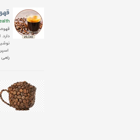
قهو
ealth
قهوه،
دارد. 
نوشید
اسپرس
راهی 