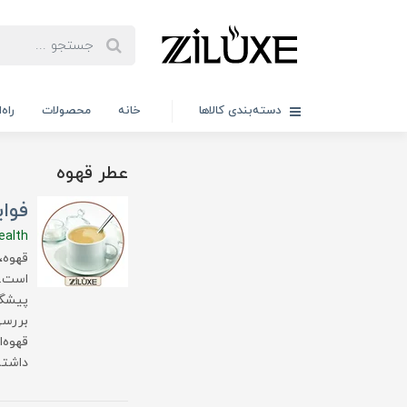
دسته‌بندی کالاها
خانه
محصولات
راه
عطر قهوه
فوای
ealth
قهوه،
است. ا
پیشگی
بررسی
قهوه‌ا
داشته