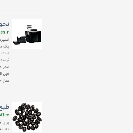
نحوه
nes-2
اسپرس
یک دس
استفا
نرسد 
عمر د
قبل ا
ساز خ
طبع
offee
برای 
دانست