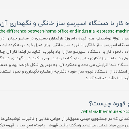
 کار با دستگاه اسپرسو ساز خانگی و نگهداری آن
the-difference-between-home-office-and-industrial-espresso-machi
و و انواع نوشیدنی های قهوه ، امروزه طرفداران بسیاری در سراسر جهان دارد.
تگاه اسپرسو ساز خانگی یا قهوه ساز خانگی برای منزل خود تهیه کرده اید ، 
ده ، نحوه کار با دستگاه اسپرسو ساز را یاد بگیرید. شاید در ابتدا کار آن 
ولی در باطن ریزه کاری هایی دارد که با رعایت برخی نکات در نگهداری دست
ستگاه شما افزایش می دهد و عملکرد آن به بهترین شکل خواهد بود و حتما 
ز استفاده از دستگاه قهوه ساز خود ؛ دفترچه راهنمای نگهداری و نحوه استفا
ود را با دقت مطالعه کنید،
 قهوه چیست؟
/what-is-the-nature-of-c
کسانی که در جستجوی فهمی عمیق‌تر از خواص غذایی و تأثیرات نوشیدنی‌ها 
ن طبع مواد غذایی می‌تواند راهگشا باشد. قهوه، به‌ویژه اسپرسو و قهوه ترک،