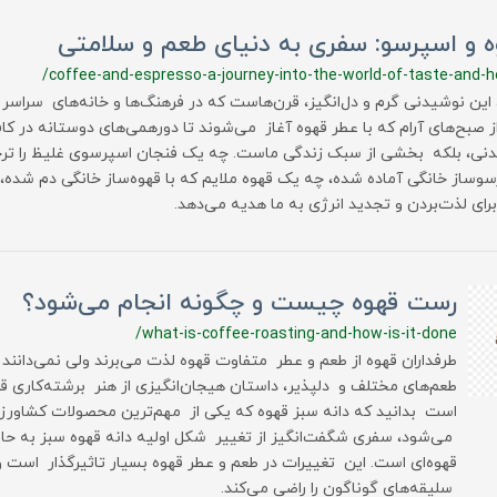
ه و اسپرسو: سفری به دنیای طعم و سلامتی
/coffee-and-espresso-a-journey-into-the-world-of-taste-and-h
 این نوشیدنی گرم و دل‌انگیز، قرن‌هاست که در فرهنگ‌ها و خانه‌های سراسر ج
از صبح‌های آرام که با عطر قهوه آغاز می‌شوند تا دورهمی‌های دوستانه در کافه
نی، بلکه بخشی از سبک زندگی ماست. چه یک فنجان اسپرسوی غلیظ را ترج
وساز خانگی آماده شده، چه یک قهوه ملایم که با قهوه‌ساز خانگی دم شده
برای لذت‌بردن و تجدید انرژی به ما هدیه می‌دهد.
رست قهوه چیست و چگونه انجام می‌شود؟
/what-is-coffee-roasting-and-how-is-it-done
طرفداران قهوه از طعم و عطر متفاوت قهوه لذت می‌برند ولی نمی‌دانن
طعم‌های مختلف و دلپذیر، داستان هیجان‌انگیزی از هنر برشته‌کاری قه
است بدانید که دانه سبز قهوه که یکی از مهم‌ترین محصولات کشاو
می‌شود، سفری شگفت‌انگیز از تغییر شکل اولیه دانه قهوه سبز به حا
قهوه‌ای است. این تغییرات در طعم و عطر قهوه بسیار تاثیرگذار است 
سلیقه‌های گوناگون را راضی می‌کند.