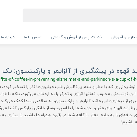
‌اندازی و آموزش
خدمات پس از فروش و گارانتی
تماس با ما
درباره ما
د قهوه در پیشگیری از آلزایمر و پارکینسون: یک
fits-of-coffee-in-preventing-alzheimer-s-and-parkinson-s-a-cup-of-h
 نوشیدنی‌ای که با عطر و طعم بی‌نظیرش قلب میلیون‌ها نفر را تسخیر کرده، فر
ین نوشیدنی محبوب نه‌تنها انرژی و تمرکز را به ارمغان می‌آورد، بلکه با فوا
ری از بیماری‌هایی مانند آلزایمر و پارکینسون، به سلامتی شما کمک می‌کند
 فواید قهوه برای مغز و بدن، شما را با اسپرسوساز خانگی زیلوکس آشنا می
ی حرفه‌ای را به خانه، دفتر یا کافه شما می‌آورد. همراه ما باشید تا سفری به
 باشیم!