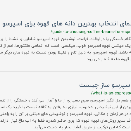
مای انتخاب بهترین دانه های قهوه برای اسپرسو
/guide-to-choosing-coffee-beans-for-esp
گام خستگی یا در اوقات فراغت، نوشیدن قهوه اسپرسو شادابی و نشاط را برا
 یک میکس قهوه اسپرسو خوب، میکسی است که تمامی فاکتورها، اعم از کافئی
 باشد. قهوه اسپرسو به دلیل تلخ و غلیظ بودن نسبت به قهوه های دیگر م
قهوه ها به شمار می رود.
 اسپرسو ساز چیست
/what-is-an-espress
طعم دل انگیز اسپرسو، صبح بسیاری از ما را آغاز می کند و خستگی را از تنمان
ردن از این نوشیدنی محبوب، نیازی به رفتن به کافه نیست.با خرید یک ا
د در هر زمان و مکانی، قهوه اسپرسو و نوشیدنی های مبتنی بر آن را به راحتی
ف سایر روش‌های تهیه قهوه که برای حاضر شدن، فقط به آب داغ نیاز دارند، ن
است که این ترکیب از طریق فشار بخار به دست می‌آید.