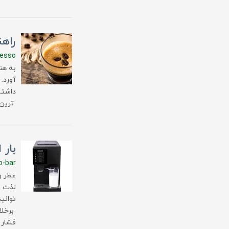
راهن
resso
به هن
آورد.
داشته
ترین 
بار
o-bar
عطر و 
لذت ب
توانی
برخلا
فشار 