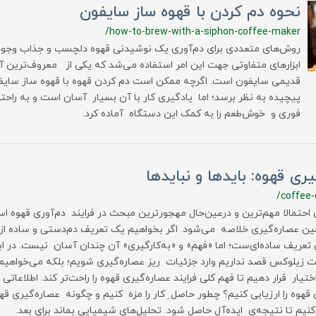
نحوه دم کردن با قهوه ساز سایفون
/how-to-brew-with-a-siphon-coffee-maker
روش‌های متعددی برای دم‌آوری یک نوشیدنی قهوه دلچسب و جذاب وجود د
ابزارهای متفاوتی جهت این امر استفاده می‌شد که یکی از معروف‌ترین آن‌
قدیمی سایفون است. اگرچه ممکن است دم کردن قهوه با قهوه ساز سایفو
پیچیده به نظر برسد؛ اما یادگیری کار با آن بسیار آسان است و به ‌راح
فوری و خوش‌طعم را به کمک این دستگاه آماده کرد.
یری قهوه: بایدها و نبایدها
/coffee-
 احتمالا مهم‌ترین و درعین‌حال مهجور‌ترین مبحث در فرایند دم‌آوری قهوه ا
ین عصاره‌گیری خلاصه می‌شود. اگر بخواهیم یک تعریف دم‌دستی و ساده از عص
تعریف ساده‌ای‌ست؛ اما «فهم» و «به‌کارگیری» آن چندان آسان نیست. در ای
زیلوکس قصد نداریم وارد جزئیات ریز عصاره‌گیری شویم؛ بلکه می‌خواهیم 
اختیار قرار دهیم تا فهم کلی فرایند عصاره‌گیری قهوه را راحت‌تر کند. اطلاعاتی
قهوه را ارزیابی کنیم؟ چطور حاصل ِ کار را مزه کنیم و چگونه عصاره‌گیری قهوه
نیم تا نتیجه‌ی ایده‌آل حاصل شود. تحلیل‌های شیمیایی بماند برای بعد.