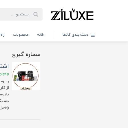
دسته‌بندی کالاها
خانه
محصولات
راه
عصاره گیری
اشتب
blets
رسوب‌
از کا
نادرس
دستگا
راه‌ح