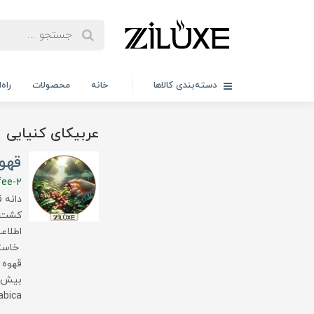
دسته‌بندی کالاها
خانه
محصولات
راه
عربیکای کنیایی
قهو
fee-2
دانه 
کشت ر
اطلاع
خاستگ
قهوه 
Arabica است که به اختصار به آن 