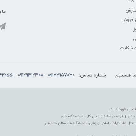
اخت
فارش
ما ر
ز فروش
ل
ی
 و شکایت
شماره تماس:
۰۹۱۷۳۱۵۷۰۳۰ - 09129312300 - 07137742255
فنجان قهوه است.
دن از قهوه در خانه و محل کار ، تا دستگاه های
 هتل ها، ادارات، اماکن ورزشی، نمایشگاه ها، سالن همایش