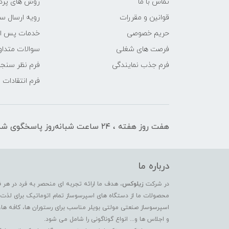
تماس با ما
روش های پرد
قوانین و مقررات
رویه ارسال س
حریم خصوصی
خدمات پس ا
فرصت های شغلی
سوالات متداو
فرم جذب نمایندگی
فرم نظر سنج
فرم انتقادات
هفت روز هفته ، ۲۴ ساعت شبانه‌روز پاسخگوی شما هستیم
درباره ما
در شرکت
زیلوکس
، هدف ما ارائه تجربه ای منحصر به فرد در هر 
محصولات ما از دستگاه های اسپرسوساز تمام اتوماتیک برای لذت بر
اسپرسوساز صنعتی مولتی بویلر مناسب برای رستوران ها، کافه ها،
و اجلاس ها و... انواع گوناگونی را شامل می شود.