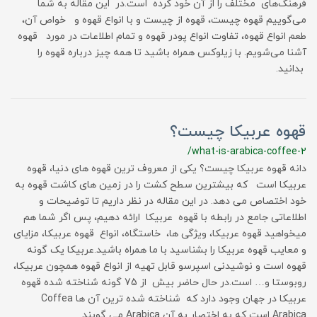
فرهنگ‌های مختلف را از آن خود کرده است.در این مقاله به شما
می‌گوییم قهوه چیست، قهوه از چیست و با انواع قهوه و خواص آن،
طعم انواع قهوه، تفاوت انواع پودر قهوه و تمام اطلاعات در مورد قهوه
آشنا می‌شویم. با زیلوکس همراه باشید تا همه چیز درباره قهوه را
بدانید.
قهوه عربیکا چیست؟
/what-is-arabica-coffee-2
دانه قهوه عربیکا چیست؟ یکی از معروف ترین قهوه های دنیا، قهوه
عربیکا است که بیشترین سطح کشت را در زمین های کاشت قهوه به
خود اختصاص می دهد. در این مقاله در نظر داریم تا توضیحات و
اطلاعاتی جامع در رابطه با قهوه عربیکا ارائه دهیم، پس اگر شما هم
میخواهید قهوه عربیکا، ویژگی ها، خاستگاه، انواع قهوه عربیکا، مزایای
و معایب قهوه عربیکا را بشناسید با ما همراه باشید.عربیکا یک گونه
قهوه است و نوشیدنی اسپرسو قابل تهیه از انواع قهوه همچون عربیکا،
روبوستا و… است.در حال حاضر بیش از 75 گونه شناخته شده قهوه
عربیکا در جهان وجود دارد که شناخته شده ترین آن ها Coffea
Arabica است که به اختصار به آن Arabica می گویند.