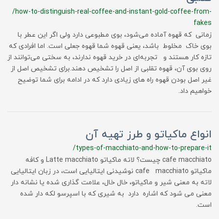
/how-to-distinguish-real-coffee-and-instant-gold-coffee-from-
fakes
زمانی که قهوه آماده می‌شود، بوی مطبوعی دارد ولی اگر این عطر با
بوی خاک مخلوط باشد، یعنی قهوه شما قهوه جعلی است. اما افرادی که
تازه کار هستند و تجربه‌ای در خرید قهوه ندارند، به سختی می‌توانند از
روی بوی آن، قهوه تقلبی از اصل را تشخیص دهند.برای تشخیص اصل از
غیر اصل بودن قهوه راه های زیادی دارد که در ادامه برای شما توضیح
خواهیم داد.
انواع ماکیاتو و طرز تهیه آن
/types-of-macchiato-and-how-to-prepare-it
cafe macchiato چیست؟ لاته ماکیاتو Latte macchiato و کافه
ماکیاتو cafe macchiato نوشیدنی ایتالیایی است، در زبان ایتالیایی
لاته به معنی شیر و ماکیاتو، خال خال، علامت گذاری شده یا نشانه دار
معنی می شود که اشاره دارد به شیری که با اسپرسو لکه دار شده
است.