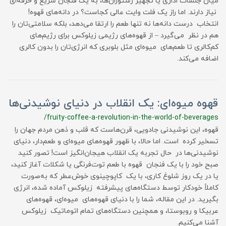
میان جلسات اداری یا تجهیز رستوران‌ها، به یک فنجان سریع و حرفه‌ای
نیاز دارند. اما راز یک فلت وایت عالی کجاست؟ در دانه‌های قهوه!
انتخاب درست دانه‌ها نه تنها طعم را ارتقا می‌دهد، بلکه سلامتی‌تان را
هم در نظر می‌گیرد – از قهوه‌های رژیمی زیلوکس برای رژیم‌های
کم‌کالری تا طعم‌های میوه‌ای مثل بلوبری که انرژی‌تان را بدون کالری
اضافه می‌کند.
قهوه میوه‌ای: یک انقلاب در دنیای نوشیدنی‌ها
/fruity-coffee-a-revolution-in-the-world-of-beverages
قهوه، این نوشیدنی جادویی، قرن‌هاست که قلب و ذهن مردم جهان را
تسخیر کرده است. اما حالا، با ظهور قهوه‌های میوه‌ای و طعم‌دار، دنیای
نوشیدنی‌ها در حال تجربه یک انقلاب هیجان‌انگیز است! تصور کنید
صبح خود را با یک فنجان قهوه با طعم توت‌فرنگی یا شکلات آغاز کنید،
یا در یک روز شلوغ کاری، با یک کاپوچینوی خوش‌عطر که به‌صورت
کاملاً خودکار توسط دستگاه‌های پیشرفته زیلوکس آماده شده، انرژی
بگیرید. در این مقاله، شما را با دنیای قهوه‌های میوه‌ای، قهوه‌های
عربیکا و روبوستا، و همچنین دستگاه‌های تمام اتوماتیک زیلوکس
آشنا می‌کنیم.