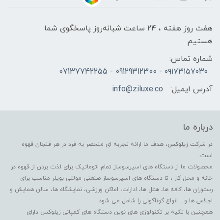
هفت روز هفته ، ۲۴ ساعت شبانه‌روز پاسخگوی شما
هستیم
شماره تماس:
۰۹۱۷۳۱۵۷۰۳۰ - 09129312300 - 07137742255
آدرس ایمیل:
info@ziluxe.co
درباره ما
در شرکت
زیلوکس
، هدف ما ارائه تجربه ای منحصر به فرد در هر فنجان قهوه
است.
محصولات ما از دستگاه های اسپرسوساز تمام اتوماتیک برای لذت بردن از قهوه در
خانه و محل کار ، تا دستگاه های اسپرسوساز صنعتی مولتی بویلر مناسب برای
رستوران ها، کافه ها، هتل ها، ادارات، اماکن ورزشی، نمایشگاه ها، سالن همایش و
اجلاس ها و... انواع گوناگونی را شامل می شود.
همچنین با تکیه بر تکنولوژی های نوین دستگاه های کمپانی زیلوکس دارای