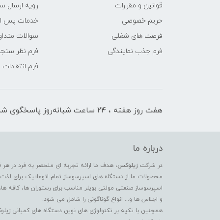
قوانین و مقررات
رویه ارسال س
حریم خصوصی
خدمات پس ا
فرصت های شغلی
سوالات متداو
فرم جذب نمایندگی
فرم نظر سنج
فرم انتقادات
هفت روز هفته ، ۲۴ ساعت شبانه‌روز پاسخگوی شما هستیم
درباره ما
در شرکت
زیلوکس
، هدف ما ارائه تجربه ای منحصر به فرد در هر 
محصولات ما از دستگاه های اسپرسوساز تمام اتوماتیک برای لذت بر
اسپرسوساز صنعتی مولتی بویلر مناسب برای رستوران ها، کافه ها،
و اجلاس ها و... انواع گوناگونی را شامل می شود.
همچنین با تکیه بر تکنولوژی های نوین دستگاه های کمپانی زیلو