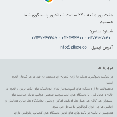
هفت روز هفته ، ۲۴ ساعت شبانه‌روز پاسخگوی شما
هستیم
شماره تماس:
۰۹۱۷۳۱۵۷۰۳۰ - 09129312300 - 07137742255
آدرس ایمیل:
info@ziluxe.co
درباره ما
در شرکت
زیلوکس
، هدف ما ارائه تجربه ای منحصر به فرد در هر فنجان قهوه
است.
محصولات ما از دستگاه های اسپرسوساز تمام اتوماتیک برای لذت بردن از قهوه در
خانه و محل کار ، تا دستگاه های اسپرسوساز صنعتی مولتی بویلر مناسب برای
رستوران ها، کافه ها، هتل ها، ادارات، اماکن ورزشی، نمایشگاه ها، سالن همایش و
اجلاس ها و... انواع گوناگونی را شامل می شود.
همچنین با تکیه بر تکنولوژی های نوین دستگاه های کمپانی زیلوکس دارای