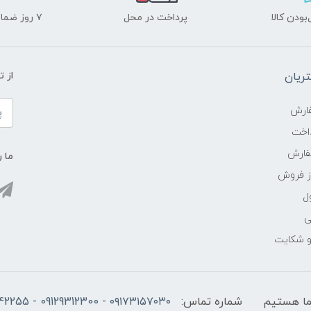
ودن کالا
پرداخت در محل
۷ روز ضمانت بازگشت
ریان
از 
ارش
اخت
فارش
ما ر
ز فروش
ل
ی
 و شکایت
شماره تماس:
۰۹۱۷۳۱۵۷۰۳۰ - 09129312300 - 07137742255