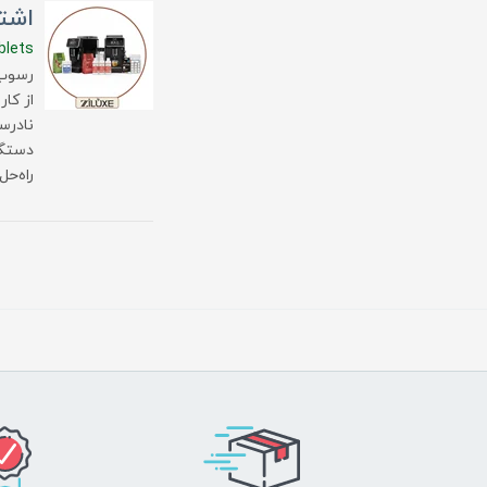
اشتب
blets
رسوب‌
از کا
نادرس
دستگا
راه‌ح