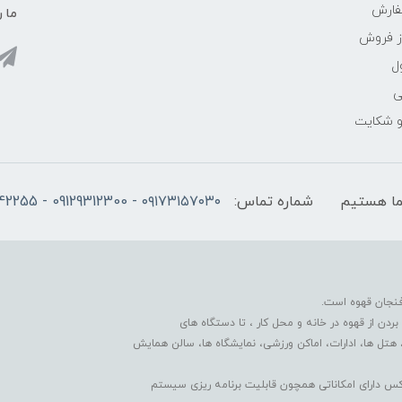
فارش
ما ر
ز فروش
ل
ی
 و شکایت
شماره تماس:
۰۹۱۷۳۱۵۷۰۳۰ - 09129312300 - 07137742255
فنجان قهوه است.
دن از قهوه در خانه و محل کار ، تا دستگاه های
 هتل ها، ادارات، اماکن ورزشی، نمایشگاه ها، سالن همایش
کس دارای امکاناتی همچون قابلیت برنامه ریزی سیستم