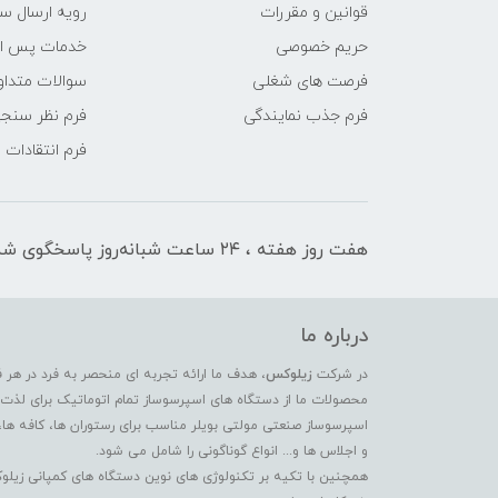
قوانین و مقررات
رویه ارسال س
حریم خصوصی
خدمات پس ا
فرصت های شغلی
سوالات متداو
فرم جذب نمایندگی
فرم نظر سنج
فرم انتقادات
هفت روز هفته ، ۲۴ ساعت شبانه‌روز پاسخگوی شما هستیم
درباره ما
در شرکت
زیلوکس
، هدف ما ارائه تجربه ای منحصر به فرد در هر 
محصولات ما از دستگاه های اسپرسوساز تمام اتوماتیک برای لذت بر
اسپرسوساز صنعتی مولتی بویلر مناسب برای رستوران ها، کافه ها،
و اجلاس ها و... انواع گوناگونی را شامل می شود.
همچنین با تکیه بر تکنولوژی های نوین دستگاه های کمپانی زیلو