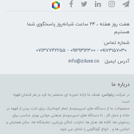
هفت روز هفته ، ۲۴ ساعت شبانه‌روز پاسخگوی شما
هستیم
شماره تماس:
۰۹۱۷۳۱۵۷۰۳۰ - 09129312300 - 07137742255
آدرس ایمیل:
info@ziluxe.co
درباره ما
در شرکت
زیلوکس
، هدف ما ارائه تجربه ای منحصر به فرد در هر فنجان قهوه
است.
محصولات ما از دستگاه های اسپرسوساز تمام اتوماتیک برای لذت بردن از قهوه در
خانه و محل کار ، تا دستگاه های اسپرسوساز صنعتی مولتی بویلر مناسب برای
رستوران ها، کافه ها، هتل ها، ادارات، اماکن ورزشی، نمایشگاه ها، سالن همایش و
اجلاس ها و... انواع گوناگونی را شامل می شود.