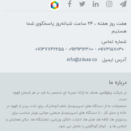
هفت روز هفته ، ۲۴ ساعت شبانه‌روز پاسخگوی شما
هستیم
شماره تماس:
۰۹۱۷۳۱۵۷۰۳۰ - 09129312300 - 07137742255
آدرس ایمیل:
info@ziluxe.co
درباره ما
در شرکت
زیلوکس
، هدف ما ارائه تجربه ای منحصر به فرد در هر فنجان قهوه
است.
محصولات ما از دستگاه های اسپرسوساز تمام اتوماتیک برای لذت بردن از قهوه در
خانه و محل کار ، تا دستگاه های اسپرسوساز صنعتی مولتی بویلر مناسب برای
رستوران ها، کافه ها، هتل ها، ادارات، اماکن ورزشی، نمایشگاه ها، سالن همایش و
اجلاس ها و... انواع گوناگونی را شامل می شود.