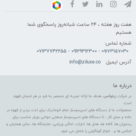
هفت روز هفته ، ۲۴ ساعت شبانه‌روز پاسخگوی شما
هستیم
شماره تماس:
۰۹۱۷۳۱۵۷۰۳۰ - 09129312300 - 07137742255
آدرس ایمیل:
info@ziluxe.co
درباره ما
در شرکت
زیلوکس
، هدف ما ارائه تجربه ای منحصر به فرد در هر فنجان قهوه
است.
محصولات ما از دستگاه های اسپرسوساز تمام اتوماتیک برای لذت بردن از قهوه در
خانه و محل کار ، تا دستگاه های اسپرسوساز صنعتی مولتی بویلر مناسب برای
رستوران ها، کافه ها، هتل ها، ادارات، اماکن ورزشی، نمایشگاه ها، سالن همایش و
اجلاس ها و... انواع گوناگونی را شامل می شود.