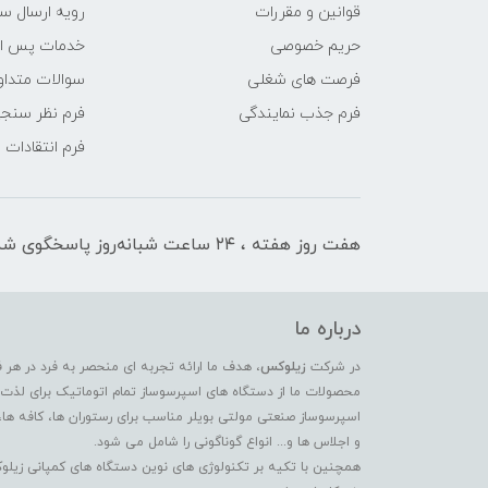
قوانین و مقررات
رویه ارسال س
حریم خصوصی
خدمات پس ا
فرصت های شغلی
سوالات متداو
فرم جذب نمایندگی
فرم نظر سنج
فرم انتقادات
هفت روز هفته ، ۲۴ ساعت شبانه‌روز پاسخگوی شما هستیم
درباره ما
در شرکت
زیلوکس
، هدف ما ارائه تجربه ای منحصر به فرد در هر 
محصولات ما از دستگاه های اسپرسوساز تمام اتوماتیک برای لذت بر
اسپرسوساز صنعتی مولتی بویلر مناسب برای رستوران ها، کافه ها،
و اجلاس ها و... انواع گوناگونی را شامل می شود.
همچنین با تکیه بر تکنولوژی های نوین دستگاه های کمپانی زیلو