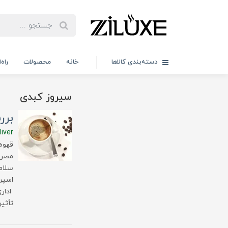
دسته‌بندی کالاها
خانه
محصولات
راه
سیروز کبدی
برر
iver
قهوه
مصرف
سلام
اسپر
اداری
تأثیر