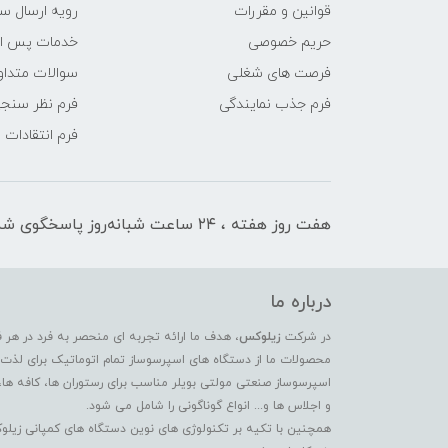
قوانین و مقررات
رویه ارسال س
حریم خصوصی
خدمات پس ا
فرصت های شغلی
سوالات متداو
فرم جذب نمایندگی
فرم نظر سنج
فرم انتقادات
هفت روز هفته ، ۲۴ ساعت شبانه‌روز پاسخگوی شما هستیم
درباره ما
در شرکت
زیلوکس
، هدف ما ارائه تجربه ای منحصر به فرد در هر 
محصولات ما از دستگاه های اسپرسوساز تمام اتوماتیک برای لذت بر
اسپرسوساز صنعتی مولتی بویلر مناسب برای رستوران ها، کافه ها،
و اجلاس ها و... انواع گوناگونی را شامل می شود.
همچنین با تکیه بر تکنولوژی های نوین دستگاه های کمپانی زیلو