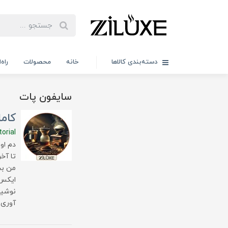
دسته‌بندی کالاها
خانه
محصولات
راه
سایفون پات
کام
orial
دم او
تا آخ
من بج
ایکس 
نوشید
آوری 